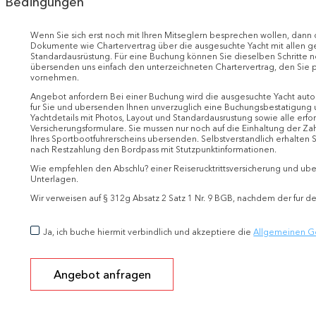
Bedingungen
Wenn Sie sich erst noch mit Ihren Mitseglern besprechen wollen, dann 
Dokumente wie Chartervertrag über die ausgesuchte Yacht mit allen gew
Standardausrüstung. Für eine Buchung können Sie dieselben Schritte
übersenden uns einfach den unterzeichneten Chartervertrag, den Sie p
vornehmen.
Angebot anfordern Bei einer Buchung wird die ausgesuchte Yacht automat
fur Sie und ubersenden Ihnen unverzuglich eine Buchungsbestatigung u
Yachtdetails mit Photos, Layout und Standardausrustung sowie alle erfo
Versicherungsformulare. Sie mussen nur noch auf die Einhaltung der Za
Ihres Sportbootfuhrerscheins ubersenden. Selbstverstandlich erhalten
nach Restzahlung den Bordpass mit Stutzpunktinformationen.
Wie empfehlen den Abschlu? einer Reiserucktrittsversicherung und ube
Unterlagen.
Wir verweisen auf § 312g Absatz 2 Satz 1 Nr. 9 BGB, nachdem der fur de
Ja, ich buche hiermit verbindlich und akzeptiere die
Allgemeinen G
Angebot anfragen