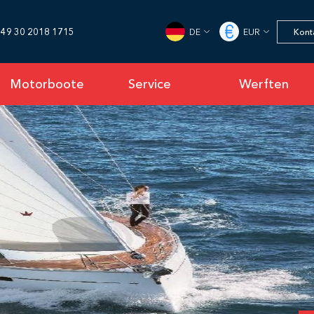
Bavaria Cruiser 46
49 30 2018 1715
DE
EUR
Kont
Yachthafen Niro Petersen
1
/
44
Motorboote
Service
Werften