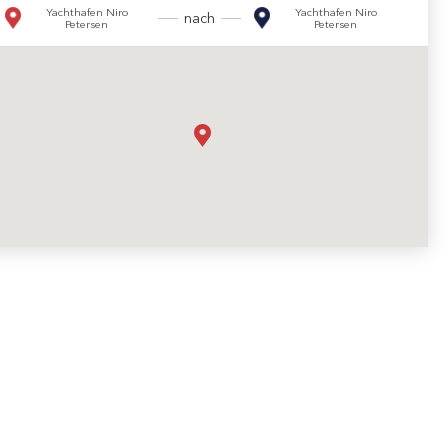
Yachthafen Niro
Yachthafen Niro
nach
Petersen
Petersen