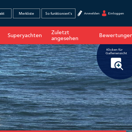
×
akt
Merkliste
So funktioniert's
Anmelden
Einloggen
Zuletzt
Superyachten
Bewertunge
angesehen
Klicken für
Galleriensicht