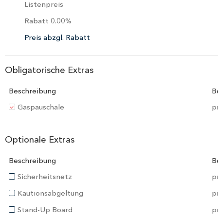
Listenpreis
Rabatt
0.00
%
Preis abzgl. Rabatt
Obligatorische Extras
Beschreibung
B
Gaspauschale
p
Optionale Extras
Beschreibung
B
Sicherheitsnetz
p
Kautionsabgeltung
p
Stand-Up Board
p