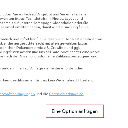
drücken Sie einfach auf Angebot und Sie erhalten alle
ählten Extras, Yachtdetails mit Photos, Layout und
 nochmals auf unserer Homepage wiederholen oder Sie
er email erhalten haben, damit wir die Buchung für Sie
isch und sofort fest fur Sie reserviert. Den Rest erledigen wir
ber die ausgesuchte Yacht mit allen gewahlten Extras,
rderlichen Dokumente, wie z.B. Crewliste und ggf.
hlungsfristen achten und uns bei Bare-boot-charter eine Kopie
 Sie nach der Anzahlung sofort eine Zahlungsbestatigung und
rsenden Ihnen auf Anfrage gerne die erforderlichen
n hier geschlossenen Vertrag kein Widerrufsrecht besteht.
eschäftsbedingungen
und die
Datenschutzhinweise
Eine Option anfragen