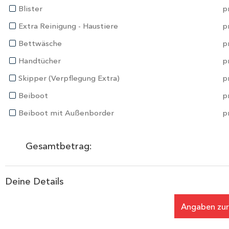
Blister
p
Extra Reinigung - Haustiere
p
Bettwäsche
p
Handtücher
p
Skipper (Verpflegung Extra)
p
Beiboot
p
Beiboot mit Außenborder
p
Gesamtbetrag:
Deine Details
Angaben zur