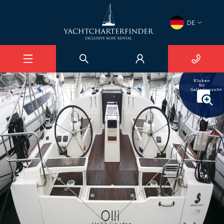
×
DE
Oceanis 38
Marina (Tehnomount) Veruda
1
/
20
Klicken
für
Galleriensicht