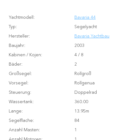
Yachtmodell
:
Bavaria 44
Typ
:
Segelyacht
Hersteller
:
Bavaria Yachtbau
Baujahr
:
2003
Kabinen / Kojen
:
4 / 8
Bäder
:
2
Großsegel
:
Rollgroß
Vorsegel
:
Rollgenua
Steuerung
:
Doppelrad
Wassertank
:
360.00
Lange
:
13.95m
Segelflache
:
84
Anzahl Masten
:
1
Anzahl Motoren
:
1