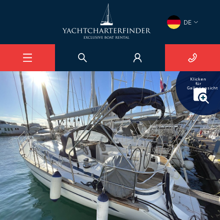
×
DE
Bavaria 44
Marina Zadar
1
/
23
Klicken
für
Galleriensicht