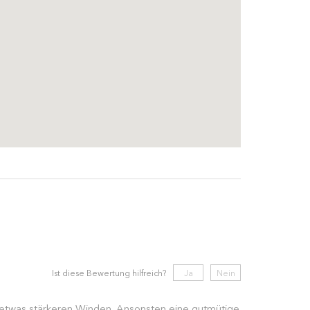
Ist diese Bewertung hilfreich?
Ja
Nein
ei etwas stärkeren Winden. Ansonsten eine gutmütige