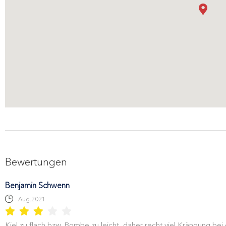
Bewertungen
Benjamin Schwenn
Aug.2021
Kiel zu flach bzw. Bombe zu leicht, daher recht viel Krängung b