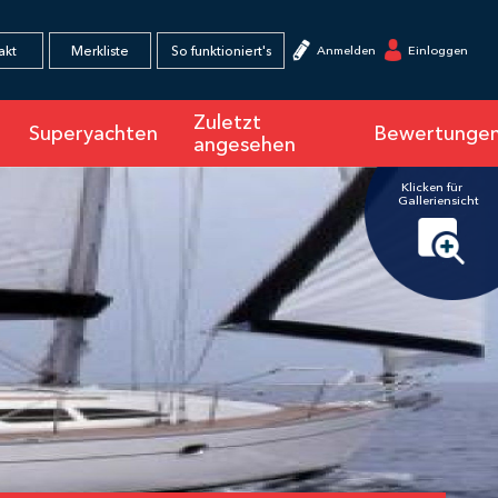
×
akt
Merkliste
So funktioniert's
Anmelden
Einloggen
Zuletzt
Superyachten
Bewertunge
angesehen
Klicken für
Galleriensicht