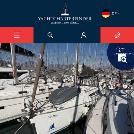
×
DE
Sun Odyssey 36i
Ece Saray Marina
1
/
20
Klicken
für
Galleriensicht