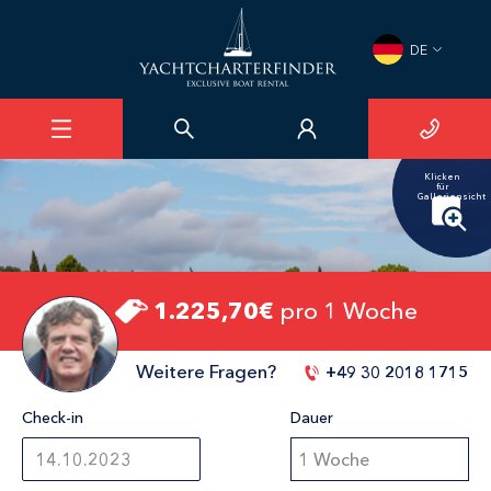
×
DE
Elan 40 Impression
ACI Marina Split
1
/
17
Klicken
für
Galleriensicht
1.225,70€
pro 1 Woche
Weitere Fragen?
+49 30 2018 1715
Check-in
Dauer
1 Woche