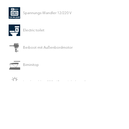
Spannungs-Wandler 12/220 V
Electric toilet
Beiboot mit Außenbordmotor
Biminitop
Landanschluss 220v / Batterieladegerät
Bugstrahlruder
Kartenplotter im Cockpit