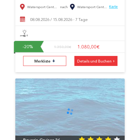
Watersport Cent...
nach
Watersport Cent...
Karte
08.08.2026 / 15.08.2026 - 7 Tage
1.080,00€
-20
%
1.350,00€
+
›
Merkliste
Details und Buchen