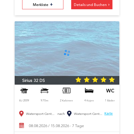
+
›
Merkliste
Details und Buchen
Sirius 32 DS
BJ 2009
9.70m
2 Kabinen
4 Kojen
1 Bäder
Watersport Cent...
nach
Watersport Cent...
Karte
08.08.2026 / 15.08.2026 - 7 Tage