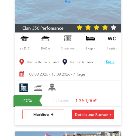
Elan 350 Perfomance
BJ 2012
10.60m
3 Kabinen
6 Kojen
1 Bäder
Marina Kornati
nach
Marina Kornati
Karte
08.08.2026 / 15.08.2026 - 7 Tage
1.350,00€
-40
%
2.250,00€
+
›
Merkliste
Details und Buchen