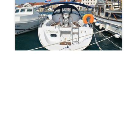
Oceanis Clipper 323
BJ 2004
10.01m
2 Kabinen
4 Kojen
1 Bäder
Marina Kornati
nach
Marina Kornati
Karte
08.08.2026 / 15.08.2026 - 7 Tage
1.394,00€
-32
%
2.050,00€