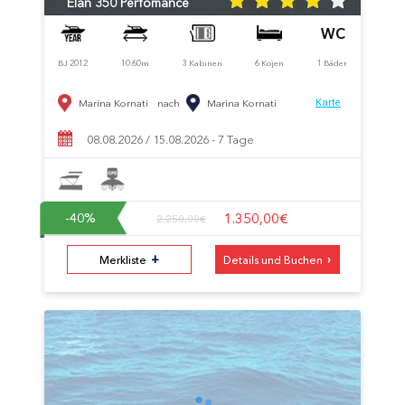
Elan 350 Perfomance
BJ 2012
10.60m
3 Kabinen
6 Kojen
1 Bäder
Marina Kornati
nach
Marina Kornati
Karte
08.08.2026 / 15.08.2026 - 7 Tage
1.350,00€
-40
%
2.250,00€
+
›
Merkliste
Details und Buchen