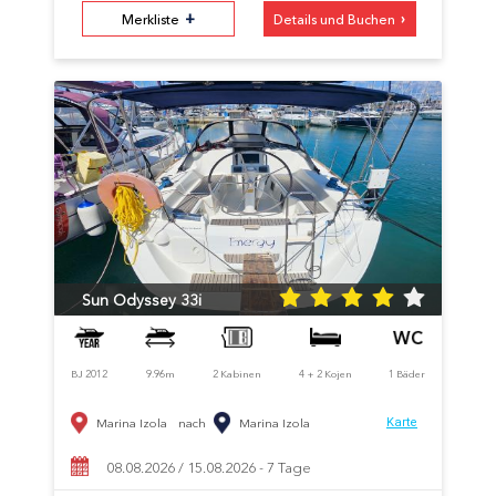
+
›
Merkliste
Details und Buchen
Sun Odyssey 33i
BJ 2012
9.96m
2 Kabinen
4 + 2 Kojen
1 Bäder
Marina Izola
nach
Marina Izola
Karte
08.08.2026 / 15.08.2026 - 7 Tage