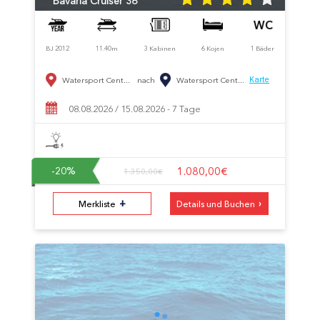
Bavaria Cruiser 36
BJ 2012
11.40m
3 Kabinen
6 Kojen
1 Bäder
Watersport Cent...
nach
Watersport Cent...
Karte
08.08.2026 / 15.08.2026 - 7 Tage
1.080,00€
-20
%
1.350,00€
+
›
Merkliste
Details und Buchen