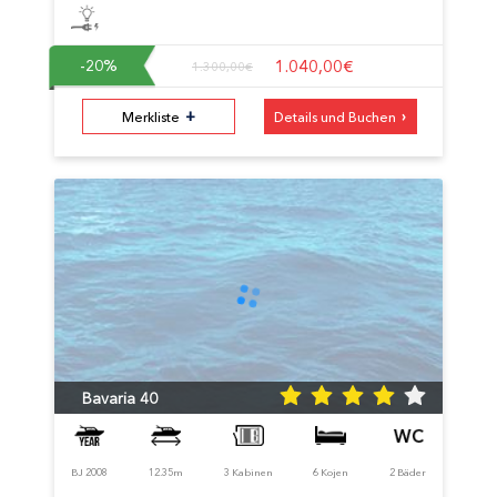
1.040,00€
-20
%
1.300,00€
+
›
Merkliste
Details und Buchen
Bavaria 40
BJ 2008
12.35m
3 Kabinen
6 Kojen
2 Bäder