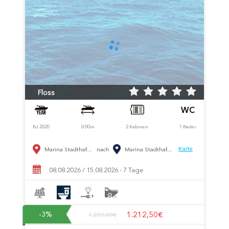
Floss
BJ 2020
0.00m
2 Kabinen
1 Bäder
Marina Stadthaf...
nach
Marina Stadthaf...
Karte
08.08.2026 / 15.08.2026 - 7 Tage
1.212,50€
-3
%
1.250,00€