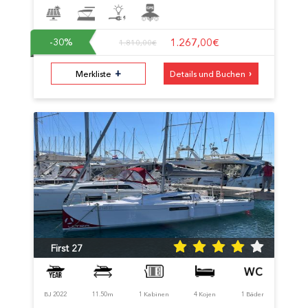
1.267,00€
-30
%
1.810,00€
+
›
Merkliste
Details und Buchen
First 27
BJ 2022
11.50m
1 Kabinen
4 Kojen
1 Bäder