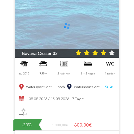
Bavaria Cruiser 33
BJ 2015
9.99m
2 Kabinen
6 + 2 Kojen
1 Bäder
Watersport Cent...
nach
Watersport Cent...
Karte
08.08.2026 / 15.08.2026 - 7 Tage
800,00€
-20
%
1.000,00€