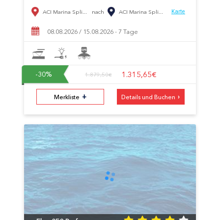
ACI Marina Spli...
nach
ACI Marina Spli...
Karte
08.08.2026 / 15.08.2026 - 7 Tage
1.315,65€
-30
%
1.879,50€
+
›
Merkliste
Details und Buchen