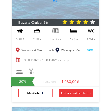
Bavaria Cruiser 36
BJ 2014
11.30m
3 Kabinen
6 Kojen
1 Bäder
Watersport Cent...
nach
Watersport Cent...
Karte
08.08.2026 / 15.08.2026 - 7 Tage
1.080,00€
-20
%
1.350,00€
+
›
Merkliste
Details und Buchen